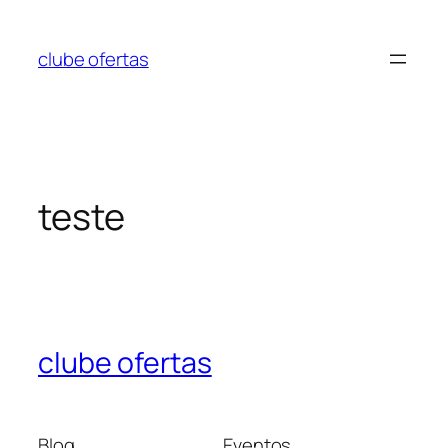
Pular
para
clube ofertas
o
conteúdo
teste
clube ofertas
Blog
Eventos