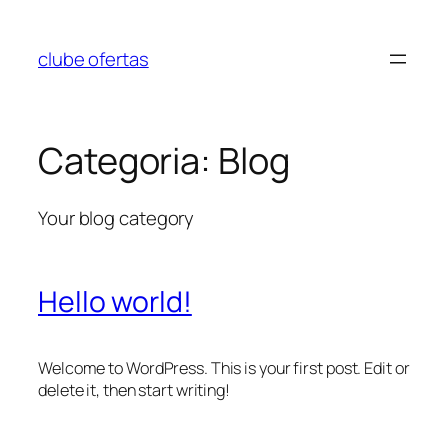
Pular
para
clube ofertas
o
conteúdo
Categoria:
Blog
Your blog category
Hello world!
Welcome to WordPress. This is your first post. Edit or
delete it, then start writing!